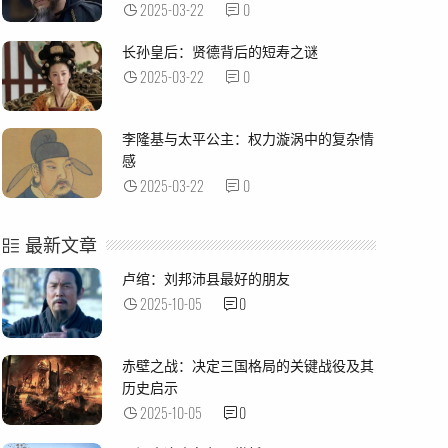
2025-03-22
0
长孙皇后：贤德背后的短寿之谜
2025-03-22
0
李隆基与太平公主：权力漩涡中的复杂情
感
2025-03-22
0
最新文章
卢绾：刘邦沛县最好的朋友
2025-10-05
0
赤壁之战：决定三国格局的关键战役及其
历史启示
2025-10-05
0