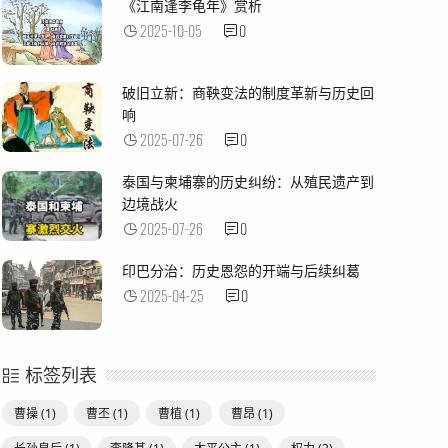
《江南逢李龟年》赏析
2025-10-05
0
破旧立新：商鞅变法的制度革新与历史回
响
2025-07-26
0
泰国与柬埔寨的历史纠纷：从殖民遗产到
边境战火
2025-07-26
0
印巴分治：历史恩怨的开端与后续纠葛
2025-04-25
0
标签列表
曹操
(1)
曹丕
(1)
曹植
(1)
曹昂
(1)