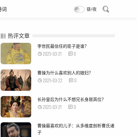
诗词
昼/夜
热评文章
李世民最信任的臣子是谁？
2025-03-21
0
曹操为什么喜欢别人的媳妇？
2025-03-22
0
长孙皇后为什么不想兄长身居高位？
2025-03-21
0
曹操最喜欢的儿子：从多维度剖析曹氏诸
子