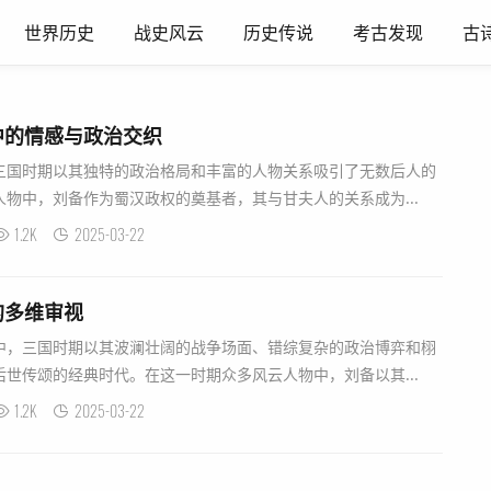
世界历史
战史风云
历史传说
考古发现
古
中的情感与政治交织
三国时期以其独特的政治格局和丰富的人物关系吸引了无数后人的
物中，刘备作为蜀汉政权的奠基者，其与甘夫人的关系成为...
1.2K
2025-03-22
的多维审视
中，三国时期以其波澜壮阔的战争场面、错综复杂的政治博弈和栩
世传颂的经典时代。在这一时期众多风云人物中，刘备以其...
1.2K
2025-03-22